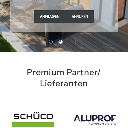
ANFRAGEN
ANRUFEN
ANFRAGEN
ANRUFEN
Folie laden 1 von 2
Folie laden 2 von 2
SLIDESHOW PAUSIEREN
Premium Partner/
Lieferanten