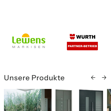
Unsere Produkte
VORHERIGE
NÄCH