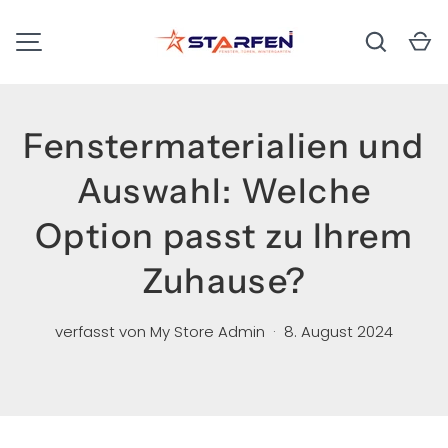
Suchen
E
DIREKT ZUM INHALT
MENÜ
Fenstermaterialien und
Auswahl: Welche
Option passt zu Ihrem
Zuhause?
verfasst von
My Store Admin
·
8. August 2024